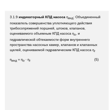
3.1.9
индикаторный КПД насоса
η
: Объединенный
инд
показатель совершенства уплотняющего действия
трибосопряжений поршней, штоков, клапанов,
оцениваемого объемным КПД насоса η
, и
o
гидравлической обтекаемости форм внутреннего
пространства насосных камер, клапанов и клапанных
щелей, оцениваемой гидравлическим КПД насоса η
г
η
= η
∙ η
(5)
инд
о
г