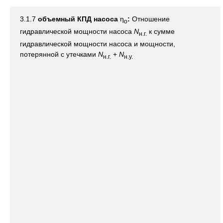
3.1.7
объемный КПД насоса
η
:
Отношение
о
гидравлической мощности насоса
N
к сумме
н.г.
гидравлической мощности насоса и мощности,
потерянной с утечками
N
+
N
н.г.
н.у.