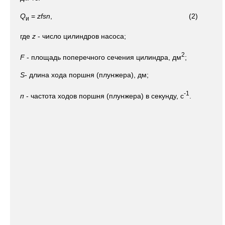
Q
=
zfsn
, (2)
и
где
z
- число цилиндров насоса;
2
F
- площадь поперечного сечения цилиндра, дм
;
S
- длина хода поршня (плунжера), дм;
-1
п
- частота ходов поршня (плунжера) в секунду, с
.