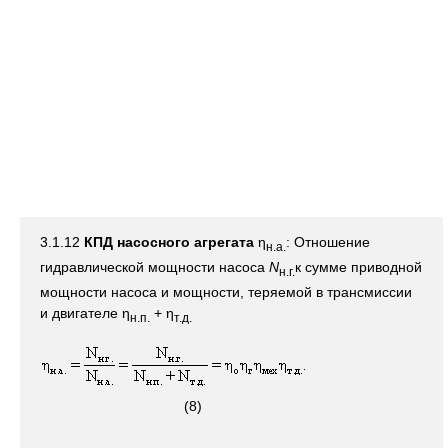
3.1.12
КПД насосного агрегата
η
: Отношение
н.а.
гидравлической мощности насоса
N
к сумме приводной
н.г.
мощности насоса и мощности, теряемой в трансмиссии
и двигателе η
+ η
н.п.
т.д.
(8)