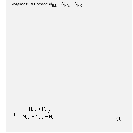
жидкости в насосе
N
+
N
+
N
н.г.
н.у.
н.с.
(4)