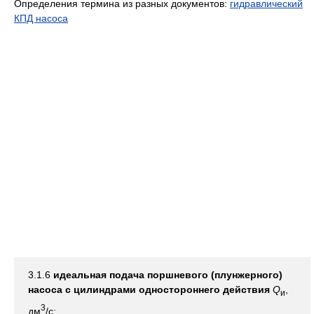
Определения термина из разных документов:
гидравлический
КПД насоса
3.1.6
идеальная подача поршневого (плунжерного)
насоса с цилиндрами одностороннего действия
Q
,
и
3
дм
/с: