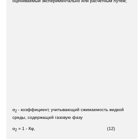
оцениваемый экспериментально или расчетным путем;
α
- коэффициент, учитывающий сжимаемость жидкой
2
среды, содержащей газовую фазу
α
= 1 - Кφ, (12)
2