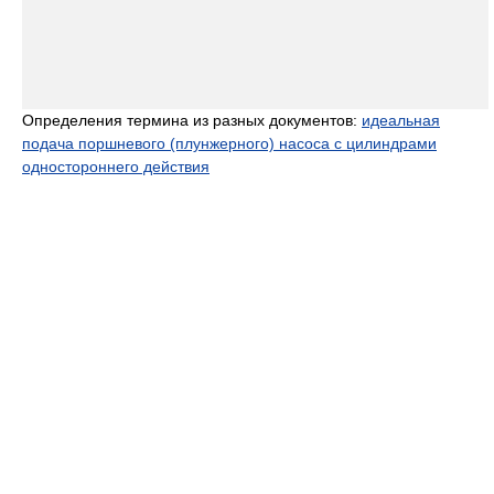
Определения термина из разных документов:
идеальная
подача поршневого (плунжерного) насоса с цилиндрами
одностороннего действия