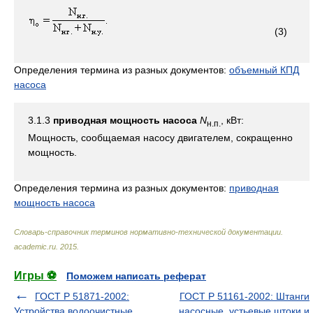
(3)
Определения термина из разных документов:
объемный КПД
насоса
3.1.3
приводная мощность насоса
N
, кВт:
н.п.
Мощность, сообщаемая насосу двигателем, сокращенно
мощность.
Определения термина из разных документов:
приводная
мощность насоса
Словарь-справочник терминов нормативно-технической документации
.
academic.ru
.
2015
.
Игры ⚽
Поможем написать реферат
ГОСТ Р 51871-2002:
ГОСТ Р 51161-2002: Штанги
Устройства водоочистные.
насосные, устьевые штоки и