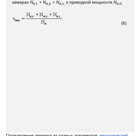
камерах
N
+
N
+
N
к приводной мощности
N
н.г.
н.у.
н.с.
н.
п.
(6)
Определения термина из разных документов:
механический