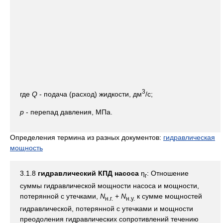
3
где
Q
- подача (расход) жидкости, дм
/с;
р
- перепад давления, МПа.
Определения термина из разных документов:
гидравлическая
мощность
3.1.8
гидравлический КПД насоса
η
: Отношение
г
суммы гидравлической мощности насоса и мощности,
потерянной с утечками,
N
+
N
к сумме мощностей
н.г.
н.у.
гидравлической, потерянной с утечками и мощности
преодоления гидравлических сопротивлений течению